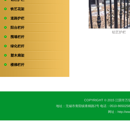
铁艺花架
道路护栏
阳台栏杆
铝艺护栏
围墙栏杆
绿化栏杆
塑木廊架
楼梯栏杆
COPYRIGHT © 2015 江阴市
地址：无锡市青阳镇青桐路2号 电话：0510-86502582 传真：0
网址：http://